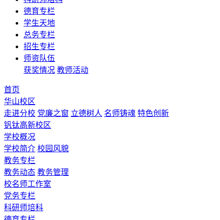
德育专栏
学生天地
总务专栏
招生专栏
师资队伍
获奖情况
教师活动
首页
华山校区
走进分校
党廉之窗
立德树人
名师铸魂
特色创新
钒钛高新校区
学校概况
学校简介
校园风貌
教务专栏
教务动态
教务管理
校名师工作室
党务专栏
科研师培科
德育专栏