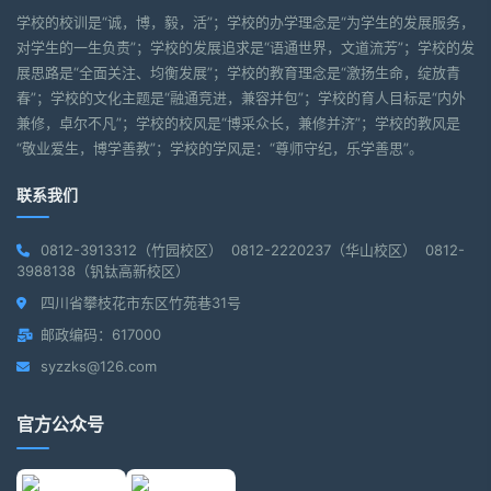
学校的校训是“诚，博，毅，活”；学校的办学理念是“为学生的发展服务，
对学生的一生负责”；学校的发展追求是“语通世界，文道流芳”；学校的发
展思路是“全面关注、均衡发展”；学校的教育理念是“激扬生命，绽放青
春”；学校的文化主题是“融通竞进，兼容并包”；学校的育人目标是“内外
兼修，卓尔不凡”；学校的校风是“博采众长，兼修并济”；学校的教风是
“敬业爱生，博学善教”；学校的学风是：“尊师守纪，乐学善思”。
联系我们
0812-3913312（竹园校区） 0812-2220237（华山校区） 0812-
3988138（钒钛高新校区）
四川省攀枝花市东区竹苑巷31号
邮政编码：617000
syzzks@126.com
官方公众号