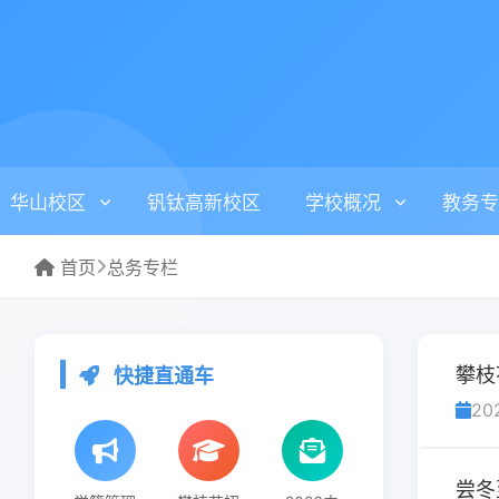
华山校区
钒钛高新校区
学校概况
教务专
首页
总务专栏
攀枝
快捷直通车
20
尝冬