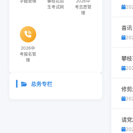
学籍管理
攀枝花招
2026中
20
生考试网
考志愿管
理
喜讯
20
2026中
考报名管
攀枝
理
20
总务专栏
修剪
20
请党
20