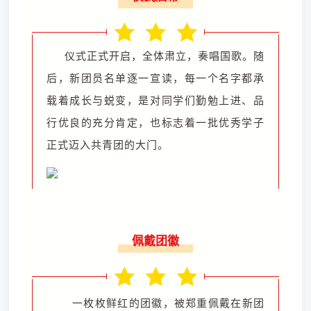
仪式正式开启，全体肃立，奏唱国歌。随
后，新团员名单逐一宣读，每一个名字都承
载着成长与蜕变，是对同学们勤勉上进、品
行优良的充分肯定，也标志着一批优秀学子
正式迈入共青团的大门。
佩戴团徽
一枚枚鲜红的团徽，被郑重佩戴在新团