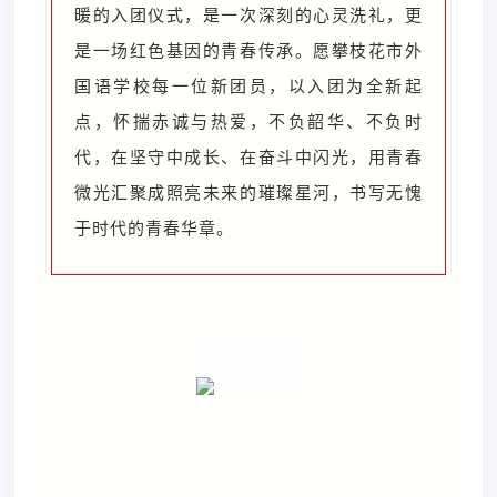
暖的入团仪式，是一次深刻的心灵洗礼，更
是一场红色基因的青春传承。愿攀枝花市外
国语学校每一位新团员，以入团为全新起
点，怀揣赤诚与热爱，不负韶华、不负时
代，在坚守中成长、在奋斗中闪光，用青春
微光汇聚成照亮未来的璀璨星河，书写无愧
于时代的青春华章。