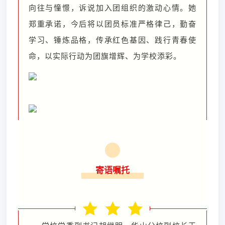
向往与憧憬，诉说加入团组织的激动心情。她
郑重承诺，今后将以团员标准严格律己，勤奋
学习、锤炼品格，传承红色基因、践行青春使
命，以实际行动为团旗增辉、为学校添彩。
寄语嘱托