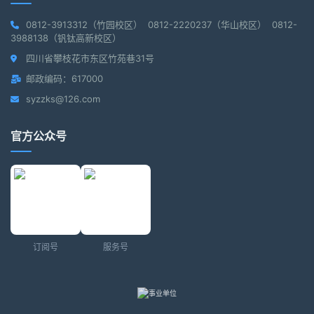
0812-3913312（竹园校区） 0812-2220237（华山校区） 0812-
3988138（钒钛高新校区）
四川省攀枝花市东区竹苑巷31号
邮政编码：617000
syzzks@126.com
官方公众号
订阅号
服务号