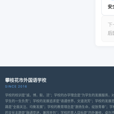
安
下
后
攀枝花市外国语学校
SINCE 2016
学校的校训是“诚，博，毅，活”；学校的办学理念是“为学生的发展服务，
学生的一生负责”；学校的发展追求是“语通世界，文道流芳”；学校的发展
路是“全面关注、均衡发展”；学校的教育理念是“激扬生命，绽放青春”；学
的文化主题是“融通竞进，兼容并包”；学校的育人目标是“内外兼修，卓尔