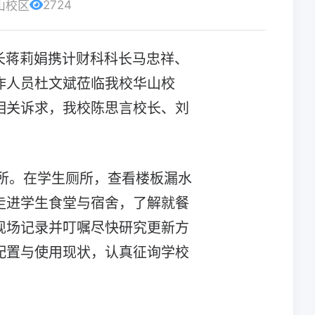
2724
山校区
局长蒋莉娟携计财科科长马忠祥、
作人员杜文斌莅临我校华山校
相关诉求，我校陈思言校长、刘
所。在学生厕所，查看楼板漏水
走进学生食堂与宿舍，了解就餐
现场记录并叮嘱尽快研究更新方
配置与使用现状，认真征询学校