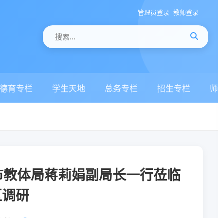
管理员登录
教师登录
德育专栏
学生天地
总务专栏
招生专栏
师
市教体局蒋莉娟副局长一行莅临
区调研