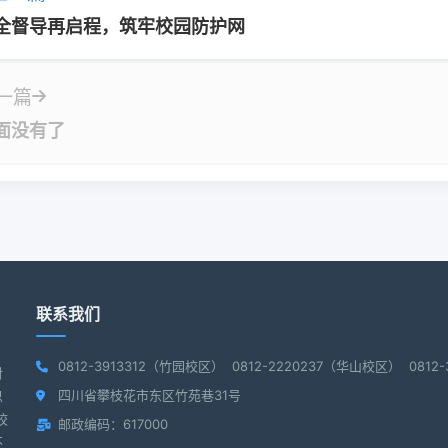
全督导再启程，筑牢校园防护网
一篇
面没有了
联系我们
0812-3913312（竹园校区） 0812-2220237（华山校区） 081
对
四川省攀枝花市东区竹苑巷31号
思
校
邮政编码：617000
不