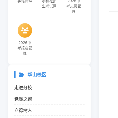
学籍管理
攀枝花招
2026中
生考试网
考志愿管
理
2026中
考报名管
理
华山校区
走进分校
党廉之窗
立德树人