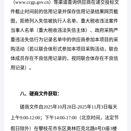
（www.ccgp.gov.cn）等渠道查
询供应商
在
递交
投标
文
件
截止时间前
的信用记录并保存信用记录结果网页截
图，拒绝列入失信被执行人名单、重大税收违法案件
当事人名单
（
重大税收违法失信主体
）
、政府采购严
重违法失信行为记录名单中的供应商参加本项目的采
购活动（
若
以联合体形式参加本项目采购活动，联合
体成员存在不良信用记录的，视同联合体存在不良信
用记录）
。
八
、磋商文件获取：
磋商文件自
202
5
年
10
月
28
日
-202
5
年
11
月
3
日每天
上午
9:00-12:00；下午14:00-17:00（北京时间，法定节
假日除外）在攀枝花市东区奥林匹克北路8号D座3楼