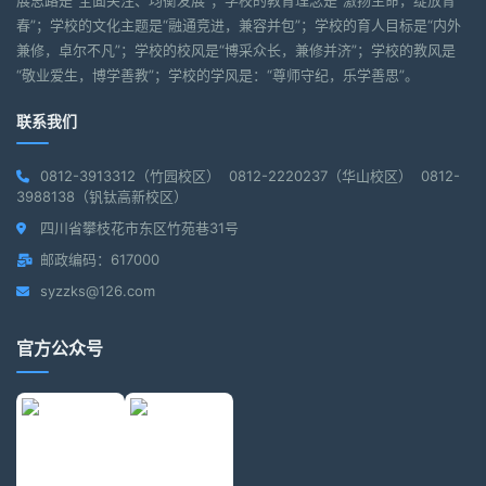
展思路是“全面关注、均衡发展”；学校的教育理念是“激扬生命，绽放青
春”；学校的文化主题是“融通竞进，兼容并包”；学校的育人目标是“内外
兼修，卓尔不凡”；学校的校风是“博采众长，兼修并济”；学校的教风是
“敬业爱生，博学善教”；学校的学风是：“尊师守纪，乐学善思”。
联系我们
0812-3913312（竹园校区） 0812-2220237（华山校区） 0812-
3988138（钒钛高新校区）
四川省攀枝花市东区竹苑巷31号
邮政编码：617000
syzzks@126.com
官方公众号