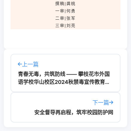
撰稿|龚桃
一审|何勇
二审|张军
三审|刘亮
上一篇
青春无毒，共筑防线 —— 攀枝花市外国
语学校华山校区2024秋禁毒宣传教育活
动
下一篇
安全督导再启程，筑牢校园防护网