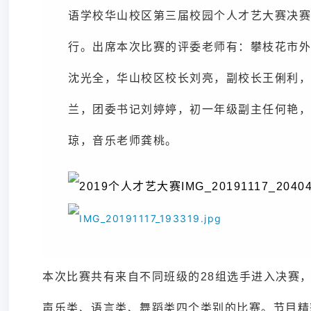
语学校华山校区第三届校园个人才艺大赛决赛
行。出席本次比赛的评委老师有：攀枝花市外
沈光全，华山校区校长刘亮，副校长王俐利，
兰，团委书记刘婷婷，初一年级副主任
，
何艳
琼，音乐老师龚桃。
本次比赛共有来自不同班级的28组选手进入决赛
声乐类、语言类、舞蹈类四个类别的比赛。节目精