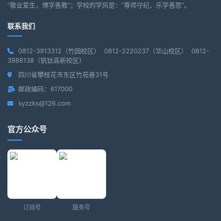
“敬业爱生，博学善教”；学校的学风是：“尊师守纪，乐学善思”。
联系我们
0812-3913312（竹园校区） 0812-2220237（华山校区） 0812-
3988138（钒钛高新校区）
四川省攀枝花市东区竹苑巷31号
邮政编码：617000
syzzks@126.com
官方公众号
订阅号
服务号