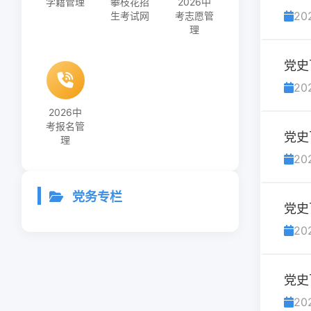
学籍管理
攀枝花招
2026中
20
生考试网
考志愿管
理
党史
20
2026中
考报名管
党史
理
20
党务专栏
党史
20
党史
20