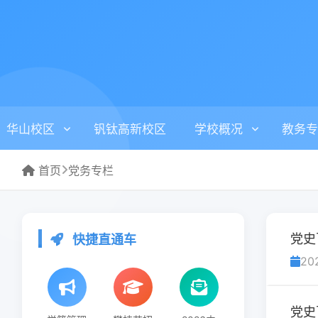
华山校区
钒钛高新校区
学校概况
教务专
首页
党务专栏
党史
快捷直通车
20
党史