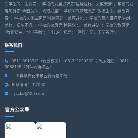
对学生的一生负责”；学校的发展追求是“语通世界，文道流芳”；学校的发
展思路是“全面关注、均衡发展”；学校的教育理念是“激扬生命，绽放青
春”；学校的文化主题是“融通竞进，兼容并包”；学校的育人目标是“内外
兼修，卓尔不凡”；学校的校风是“博采众长，兼修并济”；学校的教风是
“敬业爱生，博学善教”；学校的学风是：“尊师守纪，乐学善思”。
联系我们
0812-3913312（竹园校区） 0812-2220237（华山校区） 0812-
3988138（钒钛高新校区）
四川省攀枝花市东区竹苑巷31号
邮政编码：617000
syzzks@126.com
官方公众号