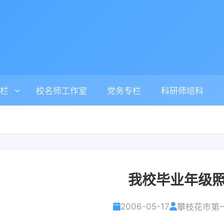
栏
校名师工作室
党务专栏
科研师培科
我校毕业年级
2006-05-17
攀枝花市第