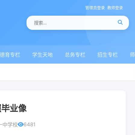
管理员登录
教师登录
德育专栏
学生天地
总务专栏
招生专栏
师
照毕业像
6481
一中学校