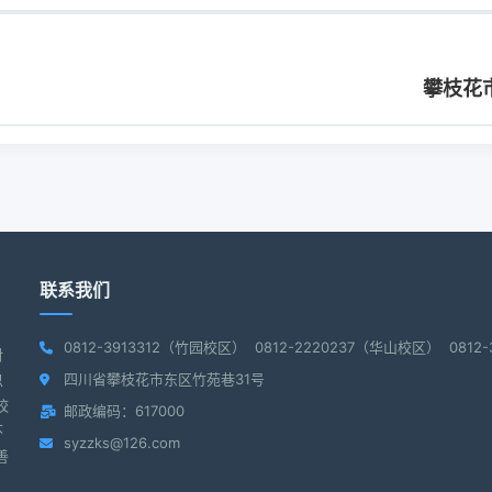
攀枝花
联系我们
0812-3913312（竹园校区） 0812-2220237（华山校区） 081
对
四川省攀枝花市东区竹苑巷31号
思
校
邮政编码：617000
不
syzzks@126.com
善