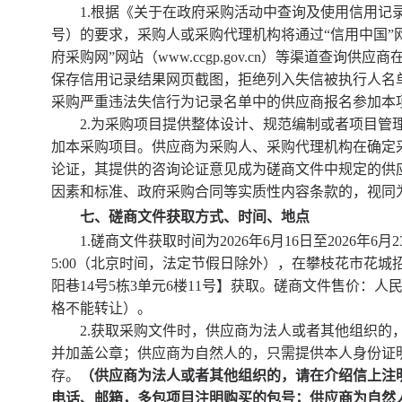
1.根据《关于在政府采购活动中查询及使用信用记录有
号）的要求，采购人
或采购代理机构
将通过
“信用中国”网站
府采购网”网站（www.ccgp.gov.cn）等渠道查询
保存信用记录结果网页截图，拒绝列入失信被执行人名
采购严重违法失信行为记录名单中的供应商报名参加本
2.为采购项目提供整体设计、规范编制或者项目管
加本采购项目。供应商为采购人、采购代理机构在确定
论证，其提供的咨询论证意见成为磋商文件中规定的供
因素和标准、政府采购合同等实质性内容条款的，视同
七、磋商文件获取方式、时间、地点
1.磋商文
件获取时间为
2026年
6
月
16
日至
2026年
6
月
2
5:00（北京时间，法定节假日除外）
，在
攀枝花市花城
阳巷
14号5栋3单元6楼11号】获取。
磋商
文件售价：人
格不能转让）。
2.获取采购文件时，供应商为法人或者其他组织的
并加盖公章；供应商为自然人的，只需提供本人身份证
存。
（供应商为法人或者其他组织的，请在介绍信上注
电话、邮箱
，
多包项目注明购买的包号；供应商为自然