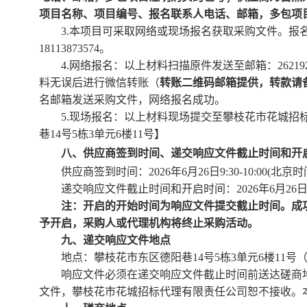
项目名称、项目编号、报名联系人电话、邮箱
，
多包项
3.本项目可采取网络或现场报名获取采购文件。报
18113873574。
4.网络报名：以上材料扫描原件发送至邮箱：262192
料无误后进行微信转账（
转账二维码
邮箱提供
，
转款请
名邮箱发送采购文件，网络报名成功。
5.现场报名：以上材料现场提交
至
攀枝花市花城招
巷
14号5栋3单元6楼11号】
八、供应商签到时间、递交响应文件截止时间和开
供应商签到时间：
2026年
6
月
26
日
9
:
3
0-
10
:
0
0(北京时
递交响应文件截止时间和开启时间：
2026年
6
月
26
注：开启的开始时间为响应文件提交截止时间。成
予开启，采购人或代理机构将终止采购活动。
九、递交响应文件地点
地点：攀枝花市东区德阳巷
14号5栋3单元6楼11
响应文件必须在递交响应文件截止时间前送达磋商
文件，攀枝花市花城招标代理有限责任公司恕不接收。