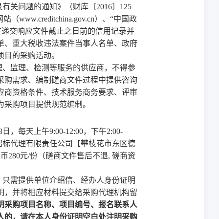
关问题的通知》（财库〔2016〕125
（www.creditchina.gov.cn）、“中国政
供应商在递交响应文件截止之日前的信用记录并
单、重大税收违法案件当事人名单、政府
项目的采购活动。
理、监理、检测等服务的供应商，不得参
采购需求、编制磋商文件过程中提供咨询
应商资格条件、技术服务商务要求、评审
为采购项目提供规范编制。
3
日，每天
上午
9:00-12:00
，
下午
2:00-
招标代理有限责任公司【攀枝花市东区德
民币
280元/份（磋商文件售后不退, 磋商资
，只需提供单位介绍信、经办人身份证明
明
，
并将相应材料
提交给
采购代理机构留
明采购项目名称、项目编号、报名联系人
人的，请在本人身份证明空白处注明采购