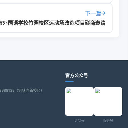
下一篇
市外国语学校竹园校区运动场改造项目磋商邀请
官方公众号
2-3988138（钒钛高新校区）
订阅号
服务号