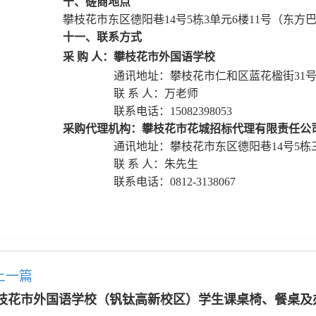
十、磋商地点
攀枝花市东区德阳巷
14号5栋3单元6楼11号（东
十一、联系方式
采
购
人：
攀枝花市外国语学校
通讯地址：
攀枝花市仁和区蓝花楹街
31
联
系
人：
万老师
联系电话：
15082398053
采购代理机构：
攀枝花市花城招标代理有限责任公
通讯地址：攀枝花市东区德阳巷
14号5栋
联
系
人：朱先生
联系电话：
0812-3138067
上一篇
枝花市外国语学校（钒钛高新校区）学生课桌椅、餐桌及