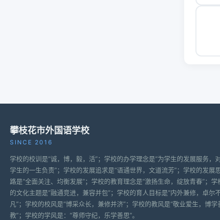
攀枝花市外国语学校
SINCE 2016
学校的校训是“诚，博，毅，活”；学校的办学理念是“为学生的发展服务，
学生的一生负责”；学校的发展追求是“语通世界，文道流芳”；学校的发展
路是“全面关注、均衡发展”；学校的教育理念是“激扬生命，绽放青春”；学
的文化主题是“融通竞进，兼容并包”；学校的育人目标是“内外兼修，卓尔
凡”；学校的校风是“博采众长，兼修并济”；学校的教风是“敬业爱生，博学
教”；学校的学风是：“尊师守纪，乐学善思”。