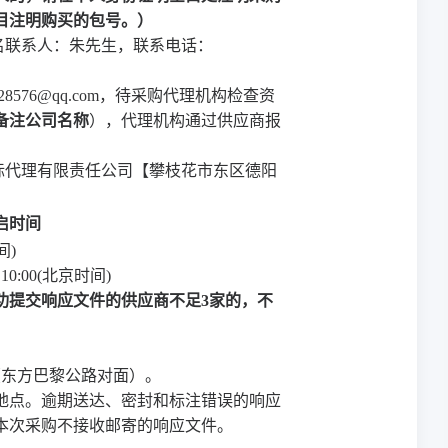
目注明购买的包号。）
名联系人：朱先生，联系电话：
8576@qq.com，待采购代理机构检查资
备注公司名称
），代理机构通过供应商报
标代理有限责任公司【攀枝花市东区德阳
启时间
间)
日
10
:
0
0(北京时间)
功提交响应文件的供应商不足
3家的，不
号（东方巴黎公路对面）。
地点。逾期送达、密封和标注错误的响应
本次采购不接收邮寄的响应文件。