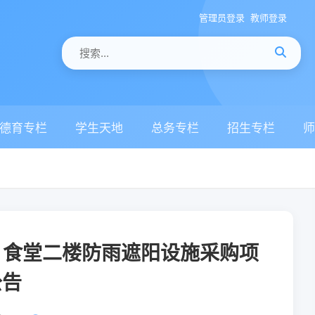
管理员登录
教师登录
德育专栏
学生天地
总务专栏
招生专栏
师
）食堂二楼防雨遮阳设施采购项
公告