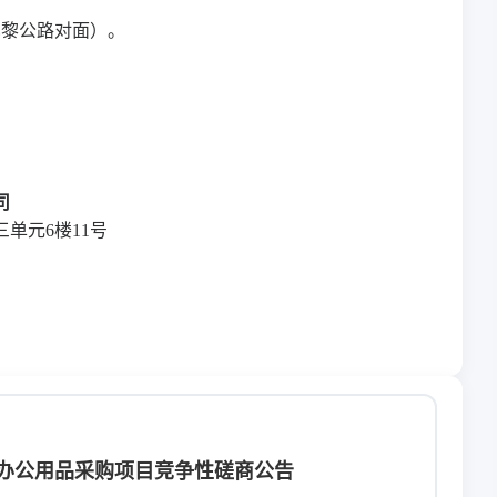
方巴黎公路对面）。
号
司
三单元6楼11号
办公用品采购项目竞争性磋商公告