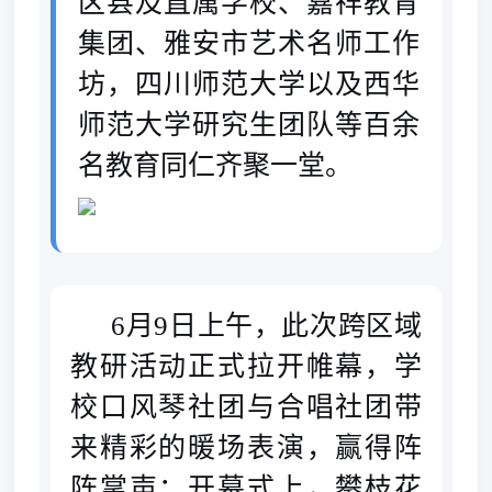
区县及直属学校、嘉祥教育
集团、雅安市艺术名师工作
坊，
四
川
师范
大
学以及
西华
师范大学
研究生团队等百余
名教育同仁齐聚一堂。
6月9日上午，此次跨区域
教研活动正式拉开帷幕，学
校
口风琴社团与合唱社团带
来精彩的暖场表演，赢得阵
阵掌声；
开幕式
上
，攀枝花