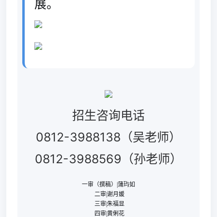
展。
招生咨询电话
0812-3988138（吴老师）
0812-3988569（孙老师）
一审（撰稿）|蒲玙如
二审|谢月媛
三审|朱福显
四审|黄俐花