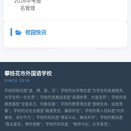
2026中考报
名管理
校园快讯
攀枝花市外国语学校
SINCE 2016
学校的校训是“诚，博，毅，活”；学校的办学理念是“为学生的发展服务，
对学生的一生负责”；学校的发展追求是“语通世界，文道流芳”；学校的发
展思路是“全面关注、均衡发展”；学校的教育理念是“激扬生命，绽放青
春”；学校的文化主题是“融通竞进，兼容并包”；学校的育人目标是“内外
兼修，卓尔不凡”；学校的校风是“博采众长，兼修并济”；学校的教风是
“敬业爱生，博学善教”；学校的学风是：“尊师守纪，乐学善思”。