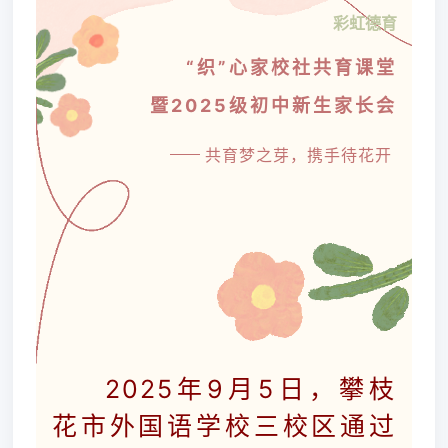
彩虹德育
“织”心家校社共育课堂
暨2025级初中新生家长会
共育梦之芽，携手待花开
2025年9月5日，攀枝
花市外国语学校三校区通过