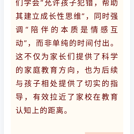
们学会“允许孩子犯错，帮助
其建立成长性思维”，同时强
调“陪伴的本质是情感互
动”，而非单纯的时间付出。
这不仅为家长们提供了科学
的家庭教育方向，也为后续
与孩子相处提供了切实的指
导，有效拉近了家校在教育
认知上的距离。