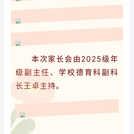
本次家长会由2025级年
级副主任、学校德育科副科
长王卓主持。