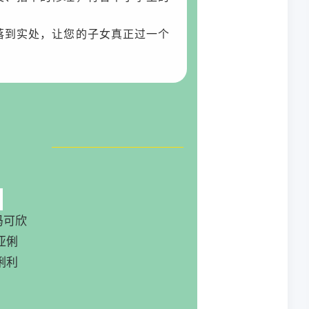
落到实处，让您的子女真正过一个
冯可欣
亚俐
俐利