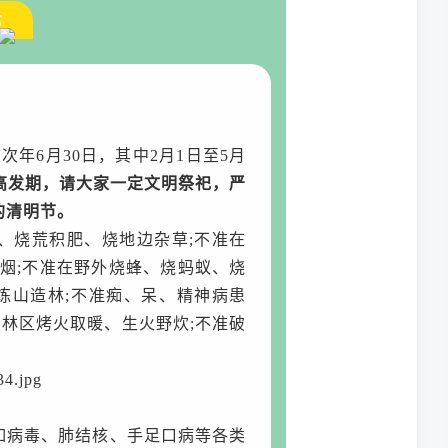
示
次年6月30日，其中2月1日至5月
高发期，请大家一定文明祭祀，严
的清明节。
、烧荒积肥、烧地边杂草;不准在
烟;不准在野外烧蜂、烧蚂蚁、烧
炼山造林;不准痴、呆、精神病患
在林区烤火取暖、生火野炊;不准破
如病毒、肺结核、手足口病等各类