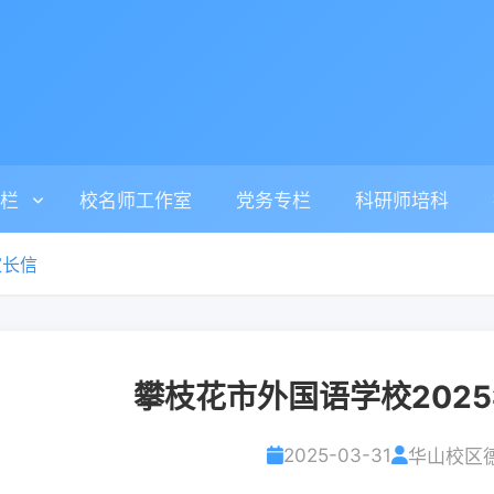
栏
校名师工作室
党务专栏
科研师培科
家长信
攀枝花市外国语学校202
2025-03-31
华山校区