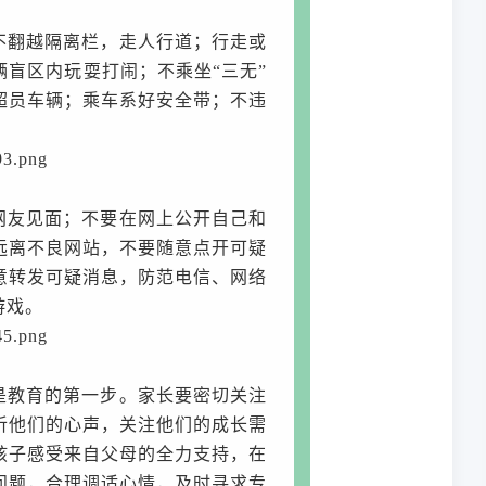
不翻越隔离栏，走人行道；行走或
辆盲区内玩耍打闹；不乘坐
“三无”
超员车辆；乘车系好安全带；不违
网友见面；不要在网上公开自己和
远离不良网站，不要随意点开可疑
意转发可疑消息，防范电信、网络
游戏。
是教育的第一步。家长要密切关注
听他们的心声，关注他们的成长需
孩子感受来自父母的全力支持，在
问题，合理调适心情，及时寻求专