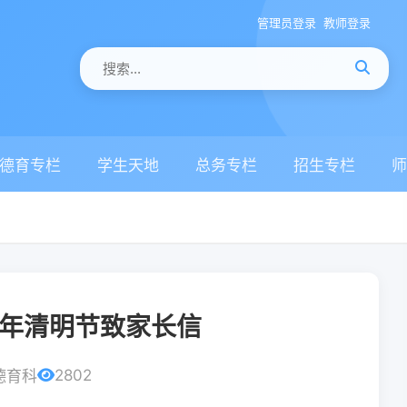
管理员登录
教师登录
德育专栏
学生天地
总务专栏
招生专栏
师
5年清明节致家长信
2802
德育科