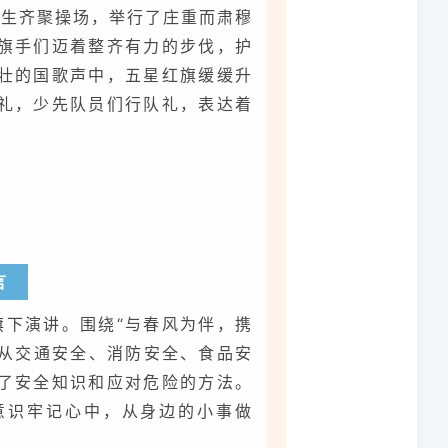
师生齐聚操场，举行了庄重而肃穆
旗手们迈着整齐有力的步伐，护
壮的国歌声中，五星红旗缓缓升
礼，少先队员们行队礼，表达着
言
旗下演讲。围绕“与春风为伴，携
，从交通安全、消防安全、食品安
了安全知识和应对危险的方法。
意识牢记心中，从身边的小事做