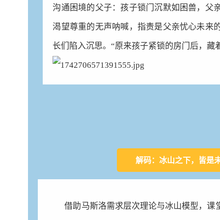
沟通困境的父子：孩子锁门沉默如困兽，父亲
渴望尊重的无声呐喊，指责是父亲忧心未来的
长们陷入沉思。“原来孩子紧锁的房门后，藏
解码：冰山之下，皆是
借助马斯洛需求层次理论与冰山模型，课