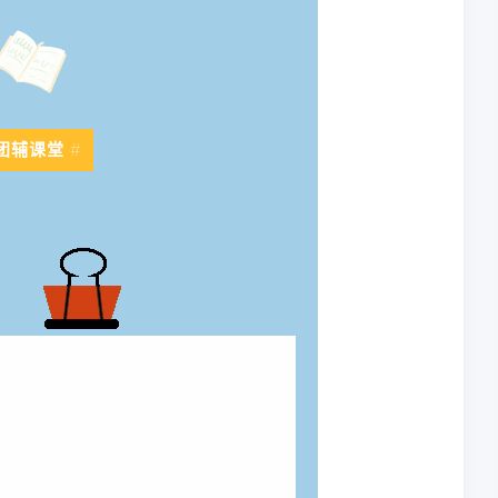
#
团辅课堂