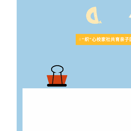
#
“织”心校家社共育亲子