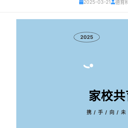
2025-03-21
德育
2025
家校共
携/手/向/未