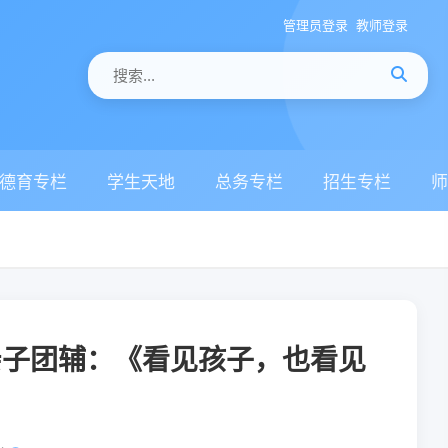
管理员登录
教师登录
德育专栏
学生天地
总务专栏
招生专栏
师
亲子团辅：《看见孩子，也看见