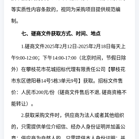
等实质性内容条款的，视同为采购项目提供规范编
制。
七、磋商文件获取方式、时间、地点
1.磋商文件202
5
年
2
月
12
日
-202
5
年
2
月
18
日每天上
午
9:00-12:00；下午14:00-17:00（北京时间，节假日除
外）在攀枝花市花城招标代理有限责任公司【攀枝花
市东区德阳巷14号5栋3单元9号】获取。招标文件售
价：人民币
2
00元/
份
（磋商文件售后不退
, 磋商资格不
能转让）。
2.获取采购文件时，供应商为法人或者其他组织
的，只需提供单位介绍信、经办人身份证明并加盖公
章；供应商为自然人的，只需提供本人身份证明；并