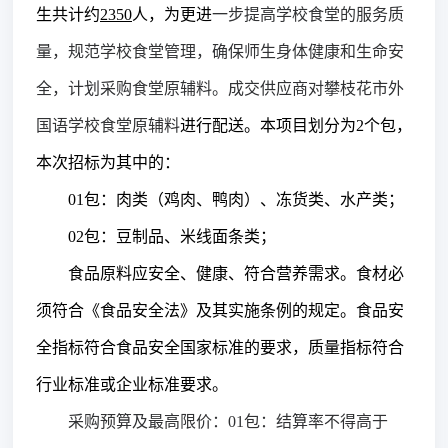
生
共计
约
2350
人，为更进
一步提高学校食堂的服务质
量，规范学校食堂管理，确保师生身体健康和生命安
全，计划采购
食堂
原辅料。
成交
供应商对攀枝花市外
国语学校食堂原辅料
进行配送。本项目划分为
2
个
包
，
本次招标为其中的：
01包：
肉类（鸡肉、鸭肉）、冻货类、水产类；
02包：豆制品、米线面条类；
食品原料应安全、健康、符合营养需求。食材必
须符合《食品安全法》及其实施条例的规定。食品安
全指标符合食品安全国家标准的要求，质量指标符合
行业标准或企业标准要求。
采购预算
及最高限价
：
01包：结算率不得高于