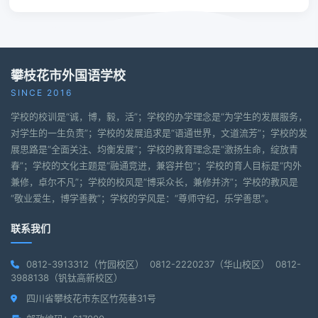
攀枝花市外国语学校
SINCE 2016
学校的校训是“诚，博，毅，活”；学校的办学理念是“为学生的发展服务，
对学生的一生负责”；学校的发展追求是“语通世界，文道流芳”；学校的发
展思路是“全面关注、均衡发展”；学校的教育理念是“激扬生命，绽放青
春”；学校的文化主题是“融通竞进，兼容并包”；学校的育人目标是“内外
兼修，卓尔不凡”；学校的校风是“博采众长，兼修并济”；学校的教风是
“敬业爱生，博学善教”；学校的学风是：“尊师守纪，乐学善思”。
联系我们
0812-3913312（竹园校区） 0812-2220237（华山校区） 0812-
3988138（钒钛高新校区）
四川省攀枝花市东区竹苑巷31号