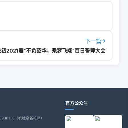
下一篇
初2021届“不负韶华，乘梦飞翔”百日誓师大会
官方公众号
2-3988138（钒钛高新校区）