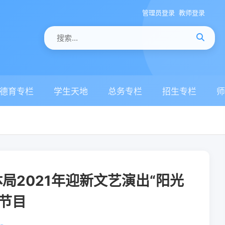
管理员登录
教师登录
德育专栏
学生天地
总务专栏
招生专栏
师
局2021年迎新文艺演出“阳光
节目