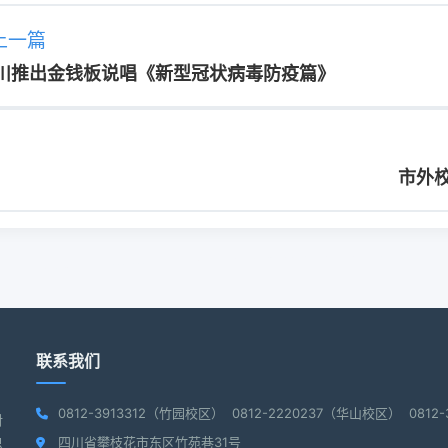
上一篇
川推出金钱板说唱《新型冠状病毒防疫篇》
市外校
联系我们
0812-3913312（竹园校区） 0812-2220237（华山校区） 081
对
四川省攀枝花市东区竹苑巷31号
思